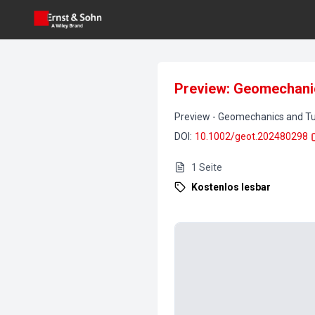
Preview: Geomechanic
Preview
-
Geomechanics and Tu
DOI
:
10.1002/geot.202480298
1
Seite
Kostenlos lesbar