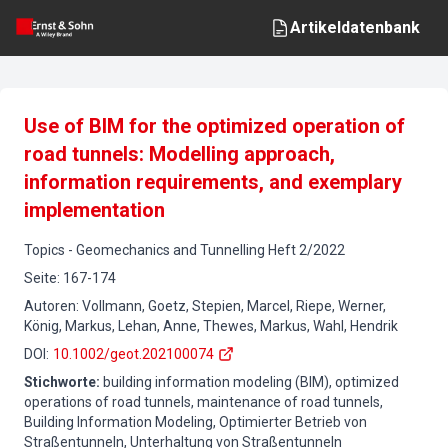
Artikeldatenbank
Use of BIM for the optimized operation of
road tunnels: Modelling approach,
information requirements, and exemplary
implementation
Topics
-
Geomechanics and Tunnelling
Heft
2
/
2022
Seite
:
167-174
Autoren
:
Vollmann, Goetz, Stepien, Marcel, Riepe, Werner,
König, Markus, Lehan, Anne, Thewes, Markus, Wahl, Hendrik
DOI
:
10.1002/geot.202100074
Stichworte
:
building information modeling (BIM), optimized
operations of road tunnels, maintenance of road tunnels,
Building Information Modeling, Optimierter Betrieb von
Straßentunneln, Unterhaltung von Straßentunneln