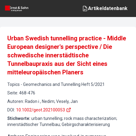
Artikeldatenbank
Urban Swedish tunnelling practice - Middle
European designer's perspective / Die
schwedische innerstädtische
Tunnelbaupraxis aus der Sicht eines
mitteleuropäischen Planers
Topics
-
Geomechanics and Tunnelling
Heft
5
/
2021
Seite
:
468-476
Autoren
:
Radon i , Nedim; Vesely, Jan
DOI
:
10.1002/geot.202100053
Stichworte
:
urban tunnelling; rock mass characterization;
innerstädtischer Tunnelbau; Gebirgscharakterisierung