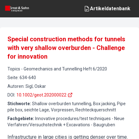
Artikeldatenbank
Special construction methods for tunnels
with very shallow overburden - Challenge
for innovation
Topics
-
Geomechanics and Tunnelling
Heft
6
/
2020
Seite
:
634-640
Autoren
:
Sigl, Oskar
DOI
:
10.1002/geot.202000022
Stichworte
:
Shallow overburden tunnelling, Box jacking, Pipe
pile box, seichte Lage, Vorpressen, Rechteckquerschnitt
Fachgebiete
:
Innovative procedures/test techniques - Neue
Verfahren/Versuchstechnik + Excavations - Baugruben
Infrastructure in large cities is getting denser over time.