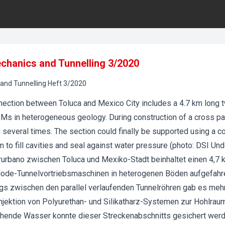
chanics and Tunnelling 3/2020
and Tunnelling
Heft
3
/
2020
nnection between Toluca and Mexico City includes a 4.7 km long 
Ms in heterogeneous geology. During construction of a cross 
in several times. The section could finally be supported using a
em to fill cavities and seal against water pressure (photo: DSI U
rurbano zwischen Toluca und Mexiko-Stadt beinhaltet einen 4,7 
Mode-Tunnelvortriebsmaschinen in heterogenen Böden aufgefahr
gs zwischen den parallel verlaufenden Tunnelröhren gab es me
Injektion von Polyurethan- und Silikatharz-Systemen zur Hohlrau
ehende Wasser konnte dieser Streckenabschnitts gesichert werd