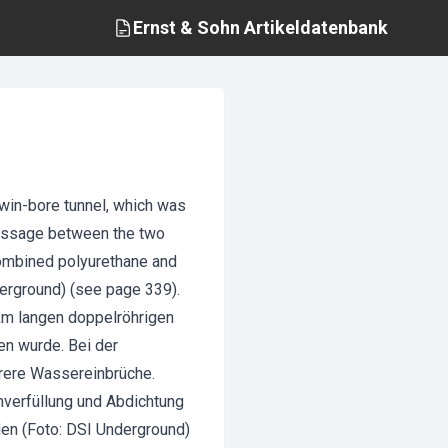
Ernst & Sohn
Artikeldatenbank
twin-bore tunnel, which was
passage between the two
 combined polyurethane and
nderground) (see page 339).
km langen doppelröhrigen
en wurde. Bei der
hrere Wassereinbrüche.
mverfüllung und Abdichtung
en (Foto: DSI Underground)