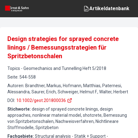
Artikeldatenbank
Design strategies for sprayed concrete
linings / Bemessungsstrategien für
Spritzbetonschalen
Topics
-
Geomechanics and Tunnelling
Heft
5
/
2018
Seite
:
544-558
Autoren
:
Brandtner, Markus, Hofmann, Matthias, Paternesi,
Alessandra, Saurer, Erich, Schweiger, Helmut F., Walter, Herbert
DOI
:
10.1002/geot.201800036
Stichworte
:
design of sprayed concrete linings, design
approaches, nonlinear material model, shotcrete, Bemessung
von Spritzbetonschalen, Nachweisverfahren, Nichtlineare
Stoffmodelle, Spritzbeton
Fachgebiete
:
Structural analysis - Statik + Support -