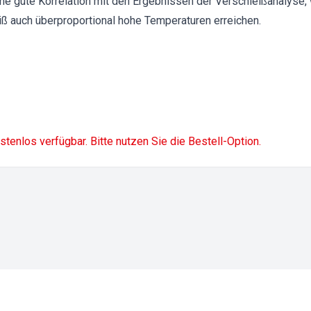
ine gute Korrelation mit den Ergebnissen der Verschleißanalyse,
iß auch überproportional hohe Temperaturen erreichen.
ostenlos verfügbar. Bitte nutzen Sie die Bestell-Option.