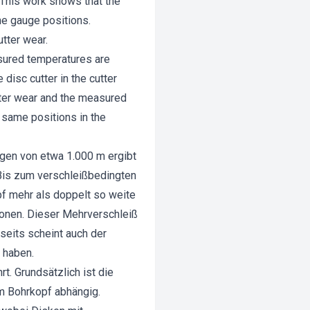
 This work shows that the
he gauge positions.
utter wear.
sured temperatures are
 disc cutter in the cutter
utter wear and the measured
e same positions in the
gen von etwa 1.000 m ergibt
 Bis zum verschleißbedingten
f mehr als doppelt so weite
ionen. Dieser Mehrverschleiß
seits scheint auch der
 haben.
. Grundsätzlich ist die
im Bohrkopf abhängig.