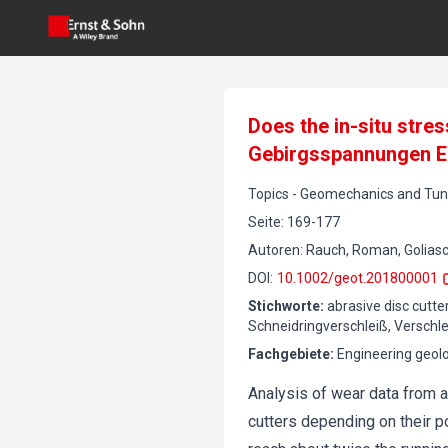
Does the in-situ stre
Gebirgsspannungen Ei
Topics
-
Geomechanics and Tunn
Seite
:
169-177
Autoren
:
Rauch, Roman, Goliasch
DOI
:
10.1002/geot.201800001
Stichworte
:
abrasive disc cutter
Schneidringverschleiß, Verschl
Fachgebiete
:
Engineering geolo
Analysis of wear data from a
cutters depending on their po