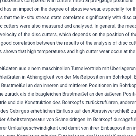
g distances compared with cutters fitted at pre-gauge positions.
ad has an impact on the degree of abrasive wear, especially for t
that the in-situ stress state correlates significantly with disc c
c cutters were also measured and analysed. In general, the mea
velocity of the disc cutters, which depends on the position of the
a good correlation between the results of the analysis of disc c
 is shown that high temperatures and high cutter wear occur at th
ißdaten aus einem maschinellen Tunnelvortrieb mit Überlagerun
chleißraten in Abhängigkeit von der Meißelposition im Bohrkopf.
rustmeißel an den inneren und mittleren Positionen im Bohrkop
ge zurück als die baugleichen Brustmeißel an den äußeren Posit
trie und die Konstruktion des Bohrkopfs zurückzuführen, anderer
es Gebirges erheblichen Einfluss auf den Abrasivverschleiß zu
Arbeitstemperatur von Schneidringen im Bohrkopf durchgeführt
hrer Umlaufgeschwindigkeit und damit von ihrer Einbauposition 