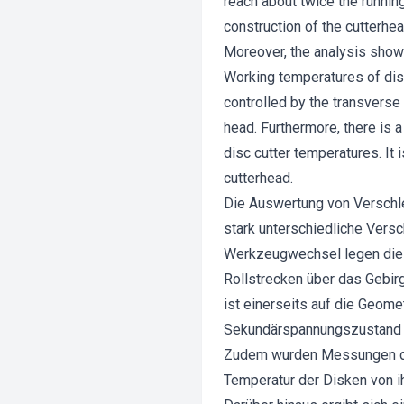
reach about twice the runnin
construction of the cutterhe
Moreover, the analysis shows 
Working temperatures of dis
controlled by the transverse 
head. Furthermore, there is 
disc cutter temperatures. It
cutterhead.
Die Auswertung von Verschle
stark unterschiedliche Vers
Werkzeugwechsel legen die B
Rollstrecken über das Gebir
ist einerseits auf die Geome
Sekundärspannungszustand d
Zudem wurden Messungen der 
Temperatur der Disken von i