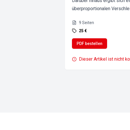
Darüber hinaus ergibt sich e
überproportionalen Verschle
9
Seiten
25 €
PDF bestellen
Dieser Artikel ist nicht k