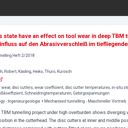
ss state have an effect on tool wear in deep TBM 
nfluss auf den Abrasivverschleiß im tiefliegend
elling
Heft
2
/
2018
, Robert, Käsling, Heiko, Thuro, Kurosch
 wear, disc cutters, wear coefficient, disc cutter temperatures, in-situ s
eißkoeffizient, Schneidringtemperaturen, Gebirgsspannungen
gy - Ingenieurgeologie + Mechanised tunnelling - Maschineller Vortrieb
 TBM tunnelling project under high overburden shows diverging 
sition in the cutterhead. The disc cutters at inner and middle pos