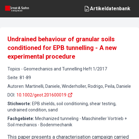
Artikeldatenbank
Undrained behaviour of granular soils
conditioned for EPB tunnelling - A new
experimental procedure
Topics
-
Geomechanics and Tunnelling
Heft
1
/
2017
Seite
:
81-89
Autoren
:
Martinelli, Daniele, Winderholler, Rodrigo, Peila, Daniele
DOI
:
10.1002/geot.201600019
Stichworte
:
EPB shields, soil conditioning, shear testing,
undrained condition, sand
Fachgebiete
:
Mechanized tunneling - Maschineller Vortrieb +
Soil mechanics - Bodenmechanik
This paper presents a characterisation campaign carried