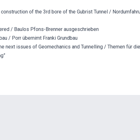
f construction of the 3rd bore of the Gubrist Tunnel / Nordumfahr
dered / Baulos Pfons-Brenner ausgeschrieben
bau / Porr übernimt Franki Grundbau
r the next issues of Geomechanics and Tunnelling / Themen für d
ng”