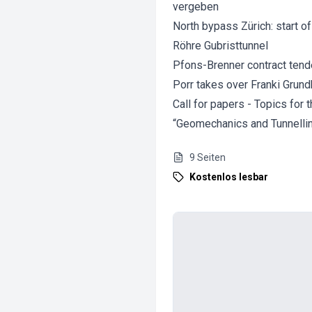
vergeben
North bypass Zürich: start o
Röhre Gubristtunnel
Pfons-Brenner contract ten
Porr takes over Franki Grund
Call for papers - Topics fo
“Geomechanics and Tunnelli
9
Seiten
Kostenlos lesbar