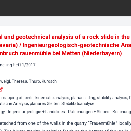
l and geotechnical analysis of a rock slide in th
avaria) / Ingenieurgeologisch-geotechnische Ana
inbruch rauenmühle bei Metten (Niederbayern)
elling
Heft
1
/
2017
weigl, Theresa, Thuro, Kurosch
mapping of joints, kinematic analysis, planar sliding, stability analysis,
sche Analyse, planares Gleiten, Stabilitätsanalyse
ogy - Ingenieurgeologie + Landslides - Rutschungen + Slopes - Böschun
detached from one of the walls in the quarry “Frauenmühle” locall