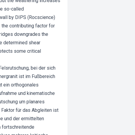
, but the weathering increases
he so-called
 wall by DIPS (Rocscience)
the contributing factor for
 bridges downgrades the
the determined shear
detects some critical
Felsrutschung, bei der sich
ergranit ist im Fußbereich
gt ein orthogonales
aufnahme und kinematische
Rutschung um planares
 Faktor für das Abgleiten ist
e und der ermittelten
 fortschreitende