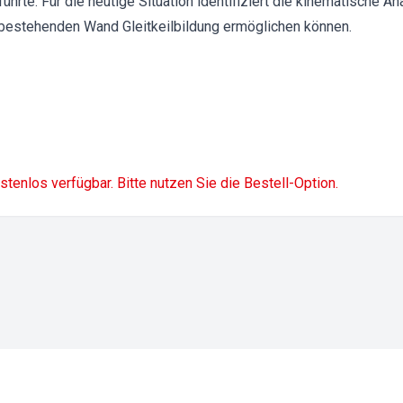
hrte. Für die heutige Situation identifiziert die kinematische An
 bestehenden Wand Gleitkeilbildung ermöglichen können.
ostenlos verfügbar. Bitte nutzen Sie die Bestell-Option.