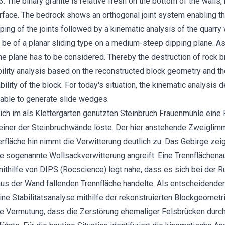
 The binary granite is relative fresh on the bottom of the walls
 surface. The bedrock shows an orthogonal joint system enabling t
ing of the joints followed by a kinematic analysis of the quarry
o be of a planar sliding type on a medium-steep dipping plane. As 
the plane has to be considered. Thereby the destruction of rock
ability analysis based on the reconstructed block geometry and 
bility of the block. For today's situation, the kinematic analysis 
g able to generate slide wedges.
ich im als Klettergarten genutzten Steinbruch Frauenmühle eine 
 einer der Steinbruchwände löste. Der hier anstehende Zweiglimm
berfläche hin nimmt die Verwitterung deutlich zu. Das Gebirge zei
e sogenannte Wollsackverwitterung angreift. Eine Trennflächen
thilfe von DIPS (Rocscience) legt nahe, dass es sich bei der 
l aus der Wand fallenden Trennfläche handelte. Als entscheidender
ine Stabilitätsanalyse mithilfe der rekonstruierten Blockgeometri
e Vermutung, dass die Zerstörung ehemaliger Felsbrücken durch