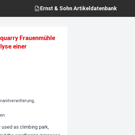
Ernst & Sohn
Artikeldatenbank
e quarry Frauenmühle
lyse einer
 Granitverwitterung,
gen
y used as climbing park,