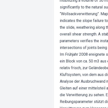
mobilizing a volume of 50 m3.
significantly to the natural
“Wollsackverwitterung”. Mapp
indicates the slope failure t
the slide, weathering along 
overall shear strength. A st
parameters verifies the insta
intersections of joints bein
Im Frühjahr 2008 ereignete s
ein Block von ca. 50 m3 aus
relativ frisch, zur Geländeo
Kluftsystem, von dem aus di
Analyse der Ausbruchwand mi
Gleiten auf einer mittelstei
die Verwitterung zu sehen. E
Reibungsparameter stützt di