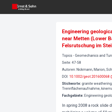
Engineering geologica
near Metten (Lower B
Felsrutschung im Ste
Topics
-
Geomechanics and Tunn
Seite
:
47-58
Autoren
:
Nickmann, Marion, Sch
DOI
:
10.1002/geot.201600068
Stichworte
:
granite weathering, 
Trennflächenaufnahme, kinemati
Fachgebiete
:
Engineering geol
In spring 2008 a rock slide 