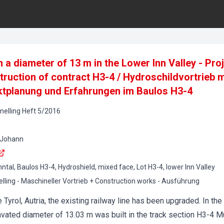
h a diameter of 13 m in the Lower Inn Valley - Pro
truction of contract H3-4 / Hydroschildvortrieb
ektplanung und Erfahrungen im Baulos H3-4
elling
Heft
5
/
2016
, Johann
nntal, Baulos H3-4, Hydroshield, mixed face, Lot H3-4, lower Inn Valley
ling - Maschineller Vortrieb + Construction works - Ausführung
e Tyrol, Autria, the existing railway line has been upgraded. In t
avated diameter of 13.03 m was built in the track section H3-4 