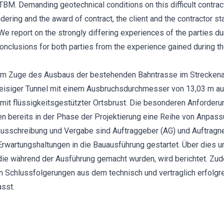
TBM. Demanding geotechnical conditions on this difficult contra
ndering and the award of contract, the client and the contractor s
We report on the strongly differing experiences of the parties du
onclusions for both parties from the experience gained during t
e im Zuge des Ausbaus der bestehenden Bahntrasse im Strecken
eisiger Tunnel mit einem Ausbruchsdurchmesser von 13,03 m au
 mit flüssigkeitsgestützter Ortsbrust. Die besonderen Anforder
en bereits in der Phase der Projektierung eine Reihe von Anp
Ausschreibung und Vergabe sind Auftraggeber (AG) und Auftrag
Erwartungshaltungen in die Bauausführung gestartet. Über dies un
ie während der Ausführung gemacht wurden, wird berichtet. Zud
n Schlussfolgerungen aus dem technisch und vertraglich erfolgr
sst.