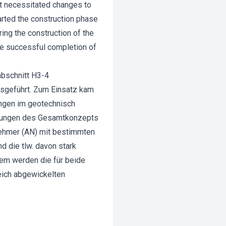
ct necessitated changes to
tarted the construction phase
ring the construction of the
he successful completion of
abschnitt H3-4
sgeführt. Zum Einsatz kam
ungen im geotechnisch
assungen des Gesamtkonzepts
nehmer (AN) mit bestimmten
d die tlw. davon stark
em werden die für beide
eich abgewickelten