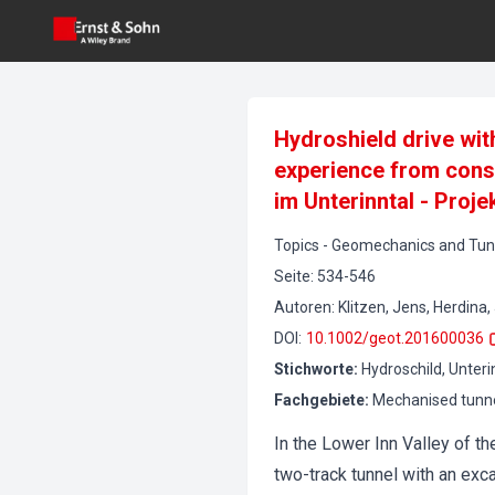
Hydroshield drive wit
experience from cons
im Unterinntal - Proj
Topics
-
Geomechanics and Tunn
Seite
:
534-546
Autoren
:
Klitzen, Jens, Herdina
DOI
:
10.1002/geot.201600036
Stichworte
:
Hydroschild, Unteri
Fachgebiete
:
Mechanised tunnel
In the Lower Inn Valley of th
two-track tunnel with an exc