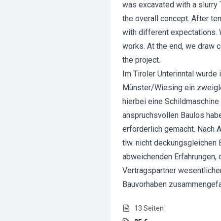
was excavated with a slurry 
the overall concept. After te
with different expectations. 
works. At the end, we draw c
the project.
Im Tiroler Unterinntal wurd
Münster/Wiesing ein zweigl
hierbei eine Schildmaschine
anspruchsvollen Baulos hab
erforderlich gemacht. Nach 
tlw. nicht deckungsgleichen 
abweichenden Erfahrungen, d
Vertragspartner wesentliche
Bauvorhaben zusammengefa
13
Seiten