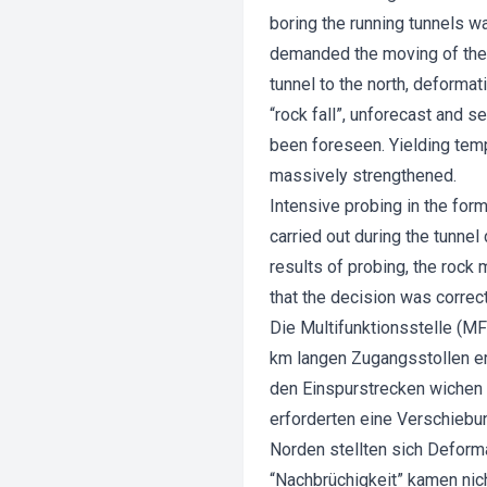
boring the running tunnels w
demanded the moving of the f
tunnel to the north, deformat
“rock fall”, unforecast and s
been foreseen. Yielding tem
massively strengthened.
Intensive probing in the fo
carried out during the tunne
results of probing, the rock
that the decision was corre
Die Multifunktionsstelle (M
km langen Zugangsstollen er
den Einspurstrecken wichen 
erforderten eine Verschiebu
Norden stellten sich Deforma
“Nachbrüchigkeit” kamen nic