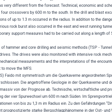
as very different from the forecast. Technical, economic and sch
our crossovers by 600 m to the south. In the drill and blast exca
ions of up to 1.3 m occurred in the radius. In addition to the dan
erious rock burst also occurred in the east and west running tunn
porary support measures had to be carried out along a length 
rm of hammer and core drilling and seismic methods (TSP - Tunne
l drives. The drives were also monitored with intensive rock me
 mechanical measurements and the interpretations of the encount
ct to move the MFS.
FS) Faido mit symmetrisch um die Querkaverne angeordneten Spu
schlossen. Die angetroffene Geologie in der Querkaverne und de
massiv von der Prognose ab. Technische, wirtschaftliche und p
ng der vier Spurwechsel um 600 m nach Süden. Im Sprengvortrieb
tionen von bis zu 1,3 m im Radius ein. Zu den Gefährdungen “Dr
ht prognostizierte starke Bergschlagphänomene in der Ost- und W