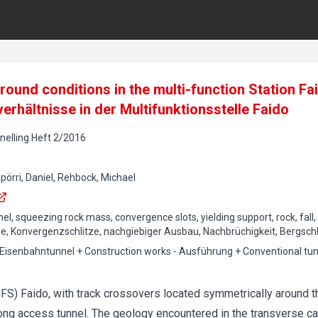
ground conditions in the multi-function Station Fa
rhältnisse in der Multifunktionsstelle Faido
elling
Heft
2
/
2016
pörri, Daniel, Rehbock, Michael
l, squeezing rock mass, convergence slots, yielding support, rock, fall,
ge, Konvergenzschlitze, nachgiebiger Ausbau, Nachbrüchigkeit, Bergsch
 Eisenbahntunnel + Construction works - Ausführung + Conventional tunn
MFS) Faido, with track crossovers located symmetrically around t
ng access tunnel. The geology encountered in the transverse cav