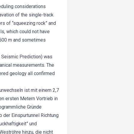
eduling considerations
vation of the single-track
gers of “squeezing rock” and
els, which could not have
of 500 m and sometimes
l Seismic Prediction) was
chanical measurements. The
ered geology all confirmed
rwechseln ist mit einem 2,7
n ersten Metern Vortrieb in
rogrammliche Gründe
 der Einspurtunnel Richtung
uckhaftigkeit” und
eströhre hinzu, die nicht