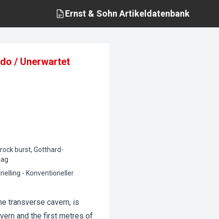
Ernst & Sohn
Artikeldatenbank
ido / Unerwartet
 rock burst, Gotthard-
lag
elling - Konventioneller
he transverse cavern, is
ern and the first metres of