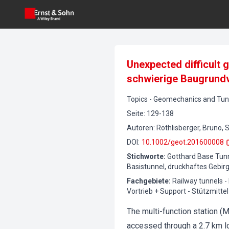
Unexpected difficult 
schwierige Baugrundve
Topics
-
Geomechanics and Tunn
Seite
:
129-138
Autoren
:
Röthlisberger, Bruno, S
DOI
:
10.1002/geot.201600008
Stichworte
:
Gotthard Base Tunne
Basistunnel, druckhaftes Gebir
Fachgebiete
:
Railway tunnels -
Vortrieb + Support - Stützmittel
The multi-function station (
accessed through a 2.7 km lo