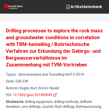
Artikeldatenbank
Drilling processes to explore the rock mass
and groundwater conditions in correlation
with TBM-tunnelling / Bohrtechnische
Verfahren zur Erkundung der Gebirgs- und
Bergwasserverhältnisse im
Zusammenhang mit TVM-Vortrieben
Topics
-
Geomechanics and Tunnelling
Heft
5
/
2014
Seite
:
528-539
Autoren
:
Kogler, Kurt, Krenn, Harald
DOI
:
10.1002/geot.201400049
Stichworte
:
drilling equipment, drilling methods, drillhole
deviation, core drillings, counter flush drillings, Bohrausrüstung,