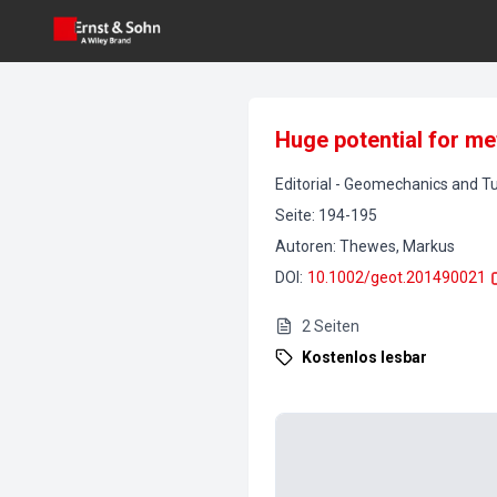
Huge potential for me
Editorial
-
Geomechanics and Tu
Seite
:
194-195
Autoren
:
Thewes, Markus
DOI
:
10.1002/geot.201490021
2
Seiten
Kostenlos lesbar