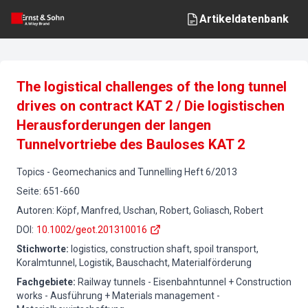
Artikeldatenbank
The logistical challenges of the long tunnel
drives on contract KAT 2 / Die logistischen
Herausforderungen der langen
Tunnelvortriebe des Bauloses KAT 2
Topics
-
Geomechanics and Tunnelling
Heft
6
/
2013
Seite
:
651-660
Autoren
:
Köpf, Manfred, Uschan, Robert, Goliasch, Robert
DOI
:
10.1002/geot.201310016
Stichworte
:
logistics, construction shaft, spoil transport,
Koralmtunnel, Logistik, Bauschacht, Materialförderung
Fachgebiete
:
Railway tunnels - Eisenbahntunnel + Construction
works - Ausführung + Materials management -