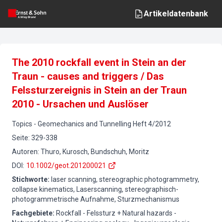
Artikeldatenbank
The 2010 rockfall event in Stein an der
Traun - causes and triggers / Das
Felssturzereignis in Stein an der Traun
2010 - Ursachen und Auslöser
Topics
-
Geomechanics and Tunnelling
Heft
4
/
2012
Seite
:
329-338
Autoren
:
Thuro, Kurosch, Bundschuh, Moritz
DOI
:
10.1002/geot.201200021
Stichworte
:
laser scanning, stereographic photogrammetry,
collapse kinematics, Laserscanning, stereographisch-
photogrammetrische Aufnahme, Sturzmechanismus
Fachgebiete
:
Rockfall - Felssturz + Natural hazards -