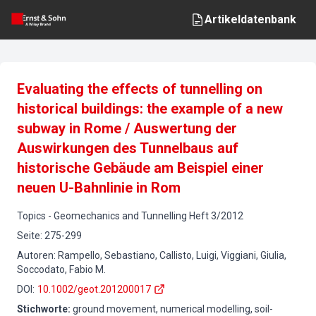
Artikeldatenbank
Evaluating the effects of tunnelling on
historical buildings: the example of a new
subway in Rome / Auswertung der
Auswirkungen des Tunnelbaus auf
historische Gebäude am Beispiel einer
neuen U-Bahnlinie in Rom
Topics
-
Geomechanics and Tunnelling
Heft
3
/
2012
Seite
:
275-299
Autoren
:
Rampello, Sebastiano, Callisto, Luigi, Viggiani, Giulia,
Soccodato, Fabio M.
DOI
:
10.1002/geot.201200017
Stichworte
:
ground movement, numerical modelling, soil-