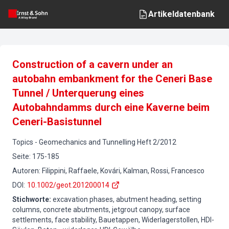
Artikeldatenbank
Construction of a cavern under an
autobahn embankment for the Ceneri Base
Tunnel / Unterquerung eines
Autobahndamms durch eine Kaverne beim
Ceneri-Basistunnel
Topics
-
Geomechanics and Tunnelling
Heft
2
/
2012
Seite
:
175-185
Autoren
:
Filippini, Raffaele, Kovári, Kalman, Rossi, Francesco
DOI
:
10.1002/geot.201200014
Stichworte
:
excavation phases, abutment heading, setting
columns, concrete abutments, jetgrout canopy, surface
settlements, face stability, Bauetappen, Widerlagerstollen, HDI-