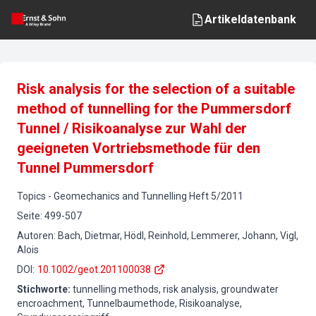
Artikeldatenbank
Risk analysis for the selection of a suitable
method of tunnelling for the Pummersdorf
Tunnel / Risikoanalyse zur Wahl der
geeigneten Vortriebsmethode für den
Tunnel Pummersdorf
Topics
-
Geomechanics and Tunnelling
Heft
5
/
2011
Seite
:
499-507
Autoren
:
Bach, Dietmar, Hödl, Reinhold, Lemmerer, Johann, Vigl,
Alois
DOI
:
10.1002/geot.201100038
Stichworte
:
tunnelling methods, risk analysis, groundwater
encroachment, Tunnelbaumethode, Risikoanalyse,