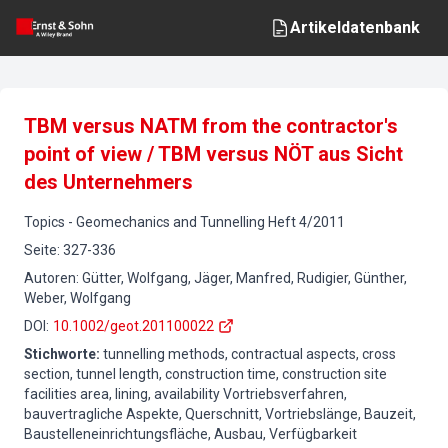
Artikeldatenbank
TBM versus NATM from the contractor's
point of view / TBM versus NÖT aus Sicht
des Unternehmers
Topics
-
Geomechanics and Tunnelling
Heft
4
/
2011
Seite
:
327-336
Autoren
:
Gütter, Wolfgang, Jäger, Manfred, Rudigier, Günther,
Weber, Wolfgang
DOI
:
10.1002/geot.201100022
Stichworte
:
tunnelling methods, contractual aspects, cross
section, tunnel length, construction time, construction site
facilities area, lining, availability Vortriebsverfahren,
bauvertragliche Aspekte, Querschnitt, Vortriebslänge, Bauzeit,
Baustelleneinrichtungsfläche, Ausbau, Verfügbarkeit