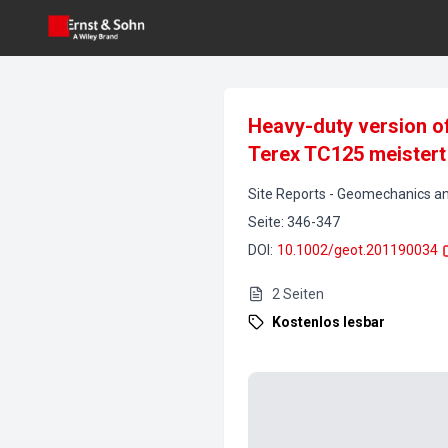
Heavy-duty version of
Terex TC125 meistert
Site Reports
-
Geomechanics an
Seite
:
346-347
DOI
:
10.1002/geot.201190034
2
Seiten
Kostenlos lesbar