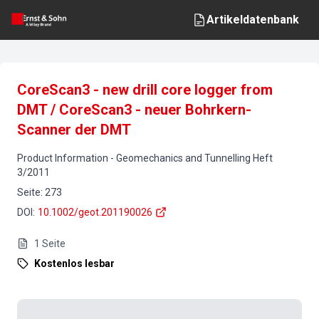
Artikeldatenbank
CoreScan3 - new drill core logger from
DMT / CoreScan3 - neuer Bohrkern-
Scanner der DMT
Product Information
-
Geomechanics and Tunnelling
Heft
3
/
2011
Seite
:
273
DOI
:
10.1002/geot.201190026
1
Seite
Kostenlos lesbar