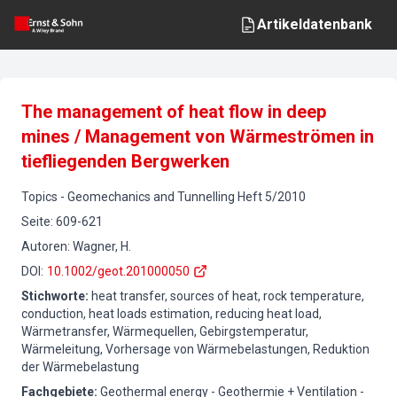
Artikeldatenbank
The management of heat flow in deep
mines / Management von Wärmeströmen in
tiefliegenden Bergwerken
Topics
-
Geomechanics and Tunnelling
Heft
5
/
2010
Seite
:
609-621
Autoren
:
Wagner, H.
DOI
:
10.1002/geot.201000050
Stichworte
:
heat transfer, sources of heat, rock temperature,
conduction, heat loads estimation, reducing heat load,
Wärmetransfer, Wärmequellen, Gebirgstemperatur,
Wärmeleitung, Vorhersage von Wärmebelastungen, Reduktion
der Wärmebelastung
Fachgebiete
:
Geothermal energy - Geothermie + Ventilation -