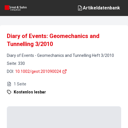
Artikeldatenbank
Diary of Events: Geomechanics and
Tunnelling 3/2010
Diary of Events
-
Geomechanics and Tunnelling
Heft
3
/
2010
Seite
:
330
DOI
:
10.1002/geot.201090024
1
Seite
Kostenlos lesbar