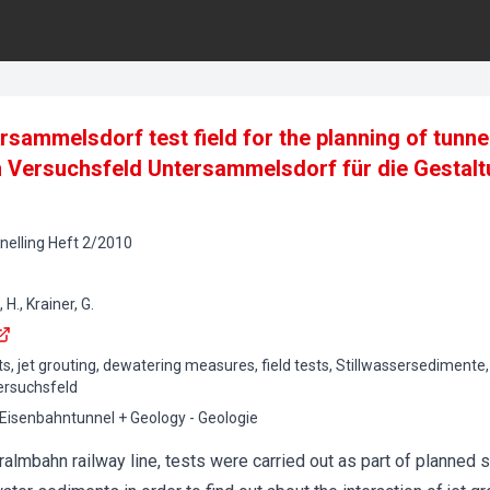
rsammelsdorf test field for the planning of tunnel
 Versuchsfeld Untersammelsdorf für die Gestalt
elling
Heft
2
/
2010
H., Krainer, G.
ts, jet grouting, dewatering measures, field tests, Stillwassersediment
rsuchsfeld
 Eisenbahntunnel + Geology - Geologie
ralmbahn railway line, tests were carried out as part of planned 