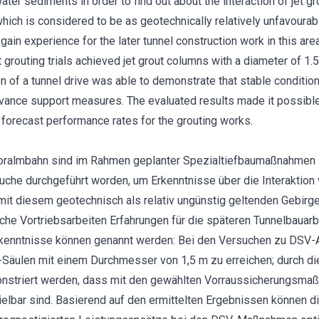
 water sediments in order to find out about the interaction of jet 
hich is considered to be as geotechnically relatively unfavourabl
gain experience for the later tunnel construction work in this ar
t grouting trials achieved jet grout columns with a diameter of 1.5
n of a tunnel drive was able to demonstrate that stable condition
vance support measures. The evaluated results made it possible
e forecast performance rates for the grouting works.
oralmbahn sind im Rahmen geplanter Spezialtiefbaumaßnahmen i
che durchgeführt worden, um Erkenntnisse über die Interaktion
 diesem geotechnisch als relativ ungünstig geltenden Gebirge 
che Vortriebsarbeiten Erfahrungen für die späteren Tunnelbauarb
rkenntnisse können genannt werden: Bei den Versuchen zu DSV-A
äulen mit einem Durchmesser von 1,5 m zu erreichen; durch die
onstriert werden, dass mit den gewählten Vorraussicherungsmaß
ielbar sind. Basierend auf den ermittelten Ergebnissen können d