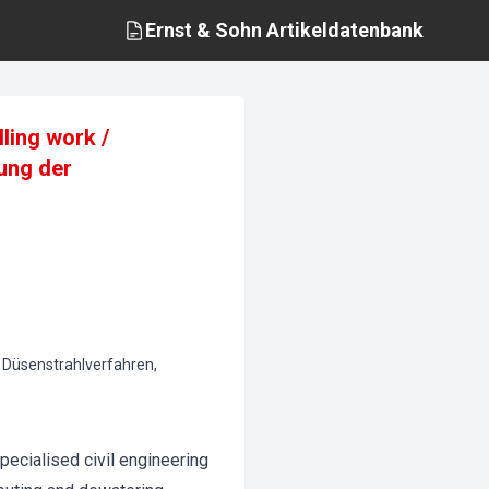
Ernst & Sohn
Artikeldatenbank
ling work /
ung der
e, Düsenstrahlverfahren,
specialised civil engineering