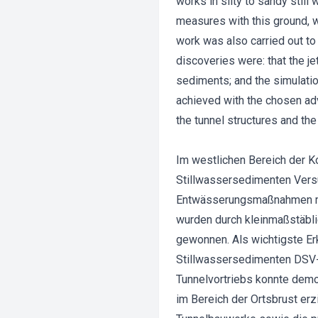
works in silty to sandy still
measures with this ground, w
work was also carried out to 
discoveries were: that the je
sediments; and the simulatio
achieved with the chosen ad
the tunnel structures and th
Im westlichen Bereich der K
Stillwassersedimenten Versu
Entwässerungsmaßnahmen mit
wurden durch kleinmaßstäbli
gewonnen. Als wichtigste E
Stillwassersedimenten DSV-S
Tunnelvortriebs konnte dem
im Bereich der Ortsbrust erz