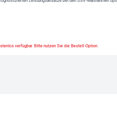
rognostizierten Leistungsansätze bei den DSV-Maßnahmen opti
ostenlos verfügbar. Bitte nutzen Sie die Bestell-Option.