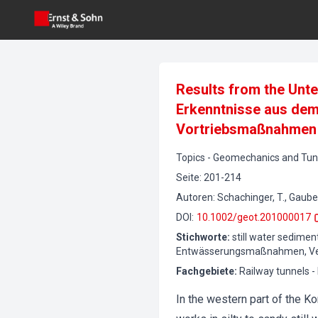
Results from the Unte
Erkenntnisse aus dem
Vortriebsmaßnahmen
Topics
-
Geomechanics and Tunn
Seite
:
201-214
Autoren
:
Schachinger, T., Gaube, 
DOI
:
10.1002/geot.201000017
Stichworte
:
still water sedimen
Entwässerungsmaßnahmen, Ve
Fachgebiete
:
Railway tunnels -
In the western part of the Ko