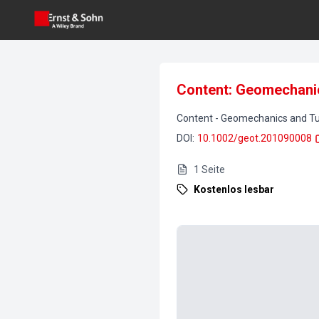
Content: Geomechanic
Content
-
Geomechanics and Tu
DOI
:
10.1002/geot.201090008
1
Seite
Kostenlos lesbar