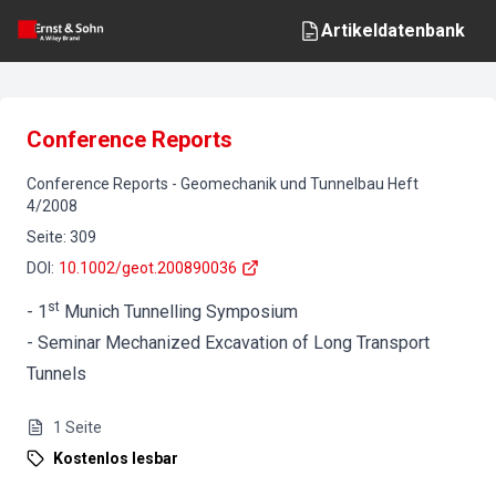
Artikeldatenbank
Conference Reports
Conference Reports
-
Geomechanik und Tunnelbau
Heft
4
/
2008
Seite
:
309
DOI
:
10.1002/geot.200890036
st
- 1
Munich Tunnelling Symposium
- Seminar Mechanized Excavation of Long Transport
Tunnels
1
Seite
Kostenlos lesbar