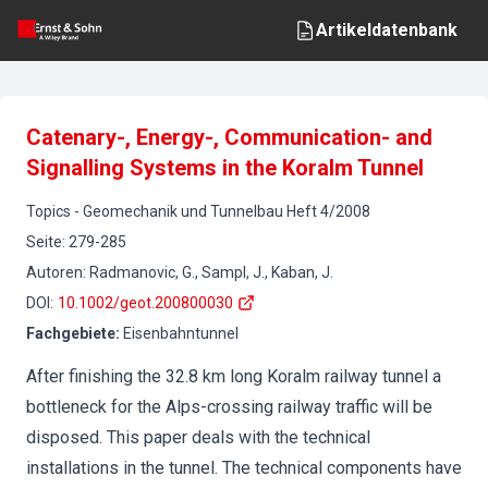
Artikeldatenbank
Catenary-, Energy-, Communication- and
Signalling Systems in the Koralm Tunnel
Topics
-
Geomechanik und Tunnelbau
Heft
4
/
2008
Seite
:
279-285
Autoren
:
Radmanovic, G., Sampl, J., Kaban, J.
DOI
:
10.1002/geot.200800030
Fachgebiete
:
Eisenbahntunnel
After finishing the 32.8 km long Koralm railway tunnel a
bottleneck for the Alps-crossing railway traffic will be
disposed. This paper deals with the technical
installations in the tunnel. The technical components have