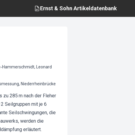
Ernst & Sohn
Artikeldatenbank
lte‐Hammerschmidt, Leonard
smessung, Niederrheinbrücke
s zu 285 m nach der Fleher
2 Seilgruppen mit je 6
kante Seilschwingungen, die
 Bauwerks, werden die
dämpfung erläutert.