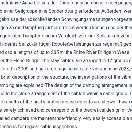
onstruktive Ausarbeitung der Dämpfungsanordnung eingegangen,
lb einer Seilgruppe eine Sonderlösung erforderte. Außerdem w
Ergebnisse der abschließenden Schwingungsmessungen vorgeste
ngen an die Dämpfung sicher erreicht werden können und der th
ngebauten Dämpfer sind im Vergleich zu einer Seilauskreuzung w
Hindernis bei zukünftigen Roboterbefahrungen zur regelmäßigen 
d cable lengths of up to 285 m, the Rhine River Bridge in Wesel 
er the Flehe Bridge. The stay cables are arranged in 12 groups o
eted in 2009 and suffered significant cable vibrations in 2023, 
a brief description of the structure, the investigations of the vib
damping are explained. The design of the damping arrangement i
due to the close arrangement of the cables within a cable group.
the results of the final vibration measurements are shown. It was
 safely achieved and correspond to the theoretical design of 
stalled dampers are maintenance‐friendly, very easily accessible 
pections for regular cable inspections.