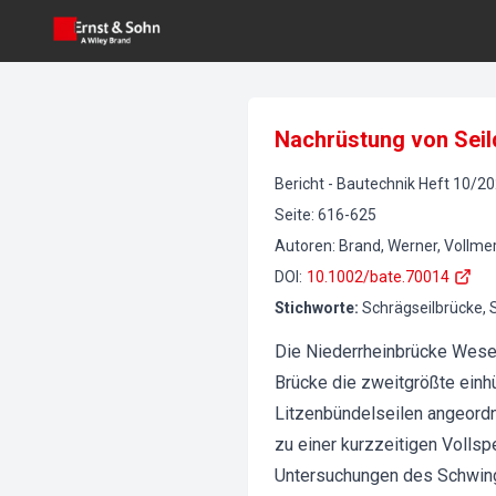
Nachrüstung von Seil
Bericht
-
Bautechnik
Heft
10
/
20
Seite
:
616-625
Autoren
:
Brand, Werner, Vollme
DOI
:
10.1002/bate.70014
Stichworte
:
Schrägseilbrücke,
Die Niederrheinbrücke Wesel
Brücke die zweitgrößte einhü
Litzenbündelseilen angeordne
zu einer kurzzeitigen Volls
Untersuchungen des Schwingu