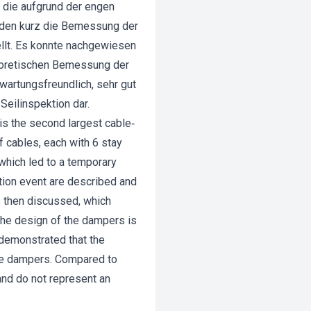
 die aufgrund der engen
erden kurz die Bemessung der
llt. Es konnte nachgewiesen
eoretischen Bemessung der
artungsfreundlich, sehr gut
Seilinspektion dar.
is the second largest cable‐
f cables, each with 6 stay
which led to a temporary
ration event are described and
s then discussed, which
 The design of the dampers is
 demonstrated that the
the dampers. Compared to
and do not represent an