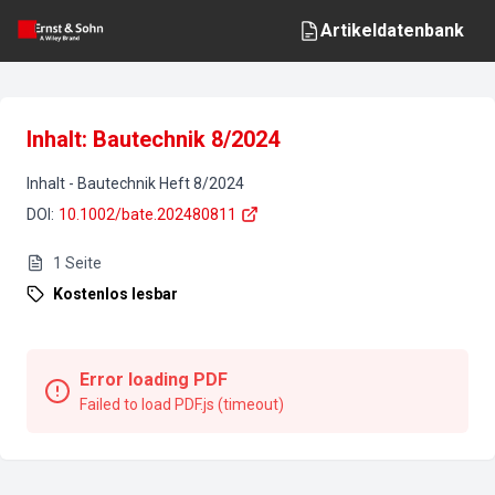
Artikeldatenbank
Inhalt: Bautechnik 8/2024
Inhalt
-
Bautechnik
Heft
8
/
2024
DOI
:
10.1002/bate.202480811
1
Seite
Kostenlos lesbar
Error loading PDF
Failed to load PDF.js (timeout)