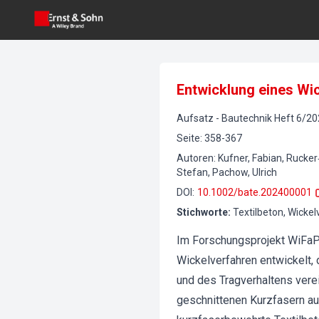
Entwicklung eines Wi
Aufsatz
-
Bautechnik
Heft
6
/
20
Seite
:
358-367
Autoren
:
Kufner, Fabian, Rucker
Stefan, Pachow, Ulrich
DOI
:
10.1002/bate.202400001
Stichworte
:
Textilbeton, Wicke
Im Forschungsprojekt WiFaP
Wickelverfahren entwickelt, 
und des Tragverhaltens vere
geschnittenen Kurzfasern auf