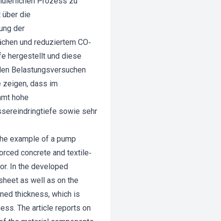
inuierlichen Prozess zu
 über die
ung der
ächen und reduziertem CO‐
 hergestellt und diese
ellen Belastungsversuchen
e zeigen, dass im
amt hohe
sereindringtiefe sowie sehr
 the example of a pump
rced concrete and textile‐
or. In the developed
 sheet as well as on the
ined thickness, which is
ss. The article reports on