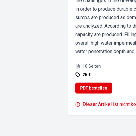
the challenges in the devel
in order to produce durable
sumps are produced as demon
are analyzed. According to t
capacity are produced. Fill
overall high water impermeab
water penetration depth and v
10
Seiten
25 €
PDF bestellen
Dieser Artikel ist nicht k