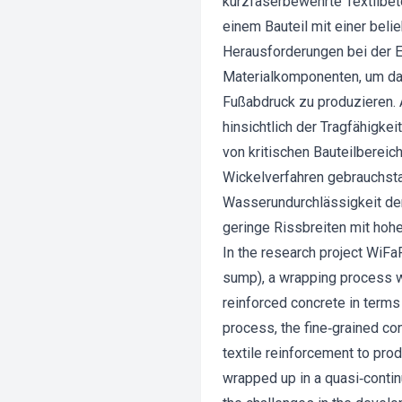
kurzfaserbewehrte Textilbeto
einem Bauteil mit einer beli
Herausforderungen bei der 
Materialkomponenten, um dau
Fußabdruck zu produzieren.
hinsichtlich der Tragfähigk
von kritischen Bauteilbereic
Wickelverfahren gebrauchst
Wasserundurchlässigkeit der
geringe Rissbreiten mit hoh
In the research project WiFa
sump), a wrapping process w
reinforced concrete in term
process, the fine‐grained con
textile reinforcement to prod
wrapped up in a quasi‐contin