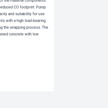
 of the material components
 reduced CO footprint. Pump
ty and suitability for use
ts with a high load‐bearing
ng the wrapping process. The
ained concrete with low