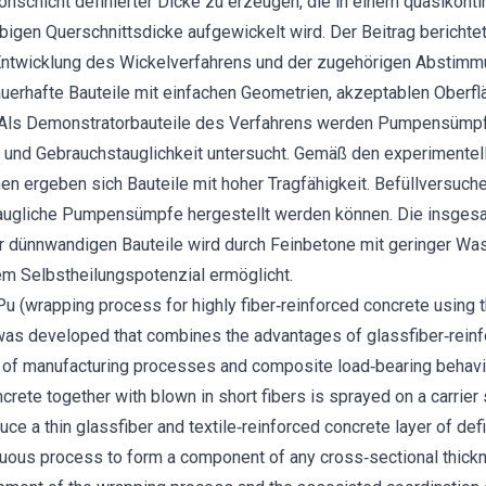
nschicht definierter Dicke zu erzeugen, die in einem quasikont
ebigen Querschnittsdicke aufgewickelt wird. Der Beitrag berichtet
Entwicklung des Wickelverfahrens und der zugehörigen Abstimm
erhafte Bauteile mit einfachen Geometrien, akzeptablen Oberfl
 Als Demonstratorbauteile des Verfahrens werden Pumpensümpfe
eit und Gebrauchstauglichkeit untersucht. Gemäß den experiment
hen ergeben sich Bauteile mit hoher Tragfähigkeit. Befüllversuch
augliche Pumpensümpfe hergestellt werden können. Die insges
 dünnwandigen Bauteile wird durch Feinbetone mit geringer Was
em Selbstheilungspotenzial ermöglicht.
Pu (wrapping process for highly fiber‐reinforced concrete using
as developed that combines the advantages of glassfiber‐reinfo
s of manufacturing processes and composite load‐bearing behavi
crete together with blown in short fibers is sprayed on a carrier
uce a thin glassfiber and textile‐reinforced concrete layer of def
uous process to form a component of any cross‐sectional thickne