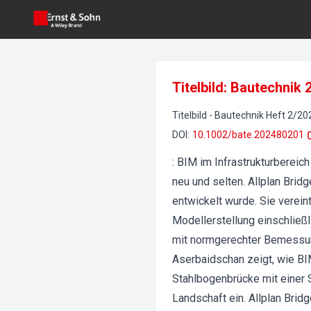
Titelbild: Bautechnik 
Titelbild
-
Bautechnik
Heft
2
/
20
DOI
:
10.1002/bate.202480201
: BIM im Infrastrukturbereic
neu und selten. Allplan Brid
entwickelt wurde. Sie verein
Modellerstellung einschließl
mit normgerechter Bemessun
Aserbaidschan zeigt, wie BIM
Stahlbogenbrücke mit einer 
Landschaft ein. Allplan Brid