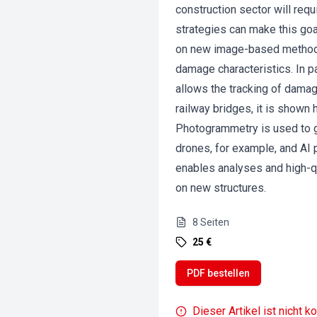
construction sector will requ
strategies can make this go
on new image-based methods 
damage characteristics. In p
allows the tracking of damag
railway bridges, it is shown 
Photogrammetry is used to g
drones, for example, and AI 
enables analyses and high-qu
on new structures.
8
Seiten
25 €
PDF bestellen
Dieser Artikel ist nicht k