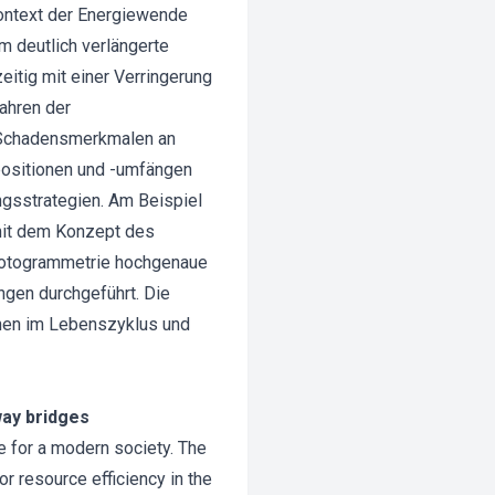
ontext der Energiewende
 deutlich verlängerte
itig mit einer Verringerung
ahren der
d Schadensmerkmalen an
ositionen und -umfängen
ngsstrategien. Am Beispiel
mit dem Konzept des
s Fotogrammetrie hochgenaue
gen durchgeführt. Die
onen im Lebenszyklus und
way bridges
e for a modern society. The
r resource efficiency in the