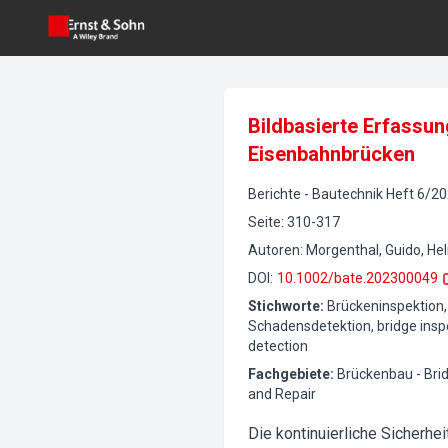
Bildbasierte Erfassu
Eisenbahnbrücken
Berichte
-
Bautechnik
Heft
6
/
20
Seite
:
310-317
Autoren
:
Morgenthal, Guido, He
DOI
:
10.1002/bate.202300049
Stichworte
:
Brückeninspektion,
Schadensdetektion, bridge insp
detection
Fachgebiete
:
Brückenbau - Bri
and Repair
Die kontinuierliche Sicherhe