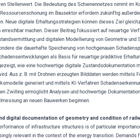
ren Stellenwert. Die Bedeutung des Schienennetzes nimmt im K
 Ressourcenschonung im Bausektor erfordern zukünftig außerdem
 Neue digitale Erhaltungsstrategien können dieses Ziel gleichze
erreichbar machen. Dieser Beitrag fokussiert auf neuartige Verf
standsermittlung und digitalen Modellierung von Geometrie un
ondere die dauerhafte Speicherung von hochgenauen Schadensp
chadensentwicklungen als Basis für neuartige prädiktive Erhaltu
gezeigt, wie eine hochwertige digitale Zustandsdokumentation 
 wird. Aus z. B. mit Drohnen erzeugten Bilddaten werden mittel
ksmodelle generiert und mittels KI-Verfahren Schadenserkennun
len Zwilling ermöglicht Analysen und hochwertige Dokumentati
Nullmessung an neuen Bauwerken beginnen.
nd digital documentation of geometry and condition of rail
rformance of infrastructure structures is of particular importanc
ngly relevant in the context of the energy transition. Demands fo