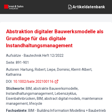
Artikeldatenbank
Abstraktion digitaler Bauwerksmodelle als
Grundlage für das digitale
Instandhaltungsmanagement
Aufsätze
-
Bautechnik
Heft
12
/
2022
Seite
:
891-901
Autoren
:
Hartung, Robert, Liepe, Dominic, Klemt-Albert,
Katharina
DOI
:
10.1002/bate.202100116
Stichworte
:
BIM, abstrakte Bauwerksmodelle,
Instandhaltungsmanagement, Lebenszyklus,
Eisenbahnbrücken, BIM, abstract digital models, maintenance
management, lifecycle
Fachgebiete
:
BIM - Building Information Modelling + Baubetrieb