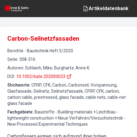
Artikeldatenbank
Carbon-Seilnetzfassaden
Berichte
-
Bautechnik
Heft
5
/
2020
Seite
:
308-316
Autoren
:
Schlaich, Mike, Burghartz, Anne K.
DOI
:
10.1002/bate.202000023
Stichworte
:
CFRP, CFK, Carbon, Carbonseil, Vorspannung,
Glasfassade, Seilnetz, Seilnetzfassade, CFRP, CFK, carbon,
carbon cable, prestressed, glass facade, cable nets, cable-net
glass facade
Fachgebiete
:
Baustoffe - Building materials + Leichtbau -
lightweight construction + Neue Verfahren/Versuchstechnik -
New Processes/Experimental Techniques
Carbonfasern eignen sich aufgrund ihrer hohen