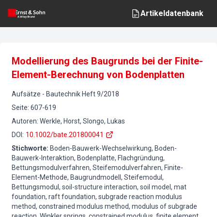
Artikeldatenbank
Modellierung des Baugrunds bei der Finite-
Element-Berechnung von Bodenplatten
Aufsätze
-
Bautechnik
Heft
9
/
2018
Seite
:
607-619
Autoren
:
Werkle, Horst, Slongo, Lukas
DOI
:
10.1002/bate.201800041
Stichworte
:
Boden-Bauwerk-Wechselwirkung, Boden-
Bauwerk-Interaktion, Bodenplatte, Flachgründung,
Bettungsmodulverfahren, Steifemodulverfahren, Finite-
Element-Methode, Baugrundmodell, Steifemodul,
Bettungsmodul, soil-structure interaction, soil model, mat
foundation, raft foundation, subgrade reaction modulus
method, constrained modulus method, modulus of subgrade
reaction, Winkler springs, constrained modulus, finite element