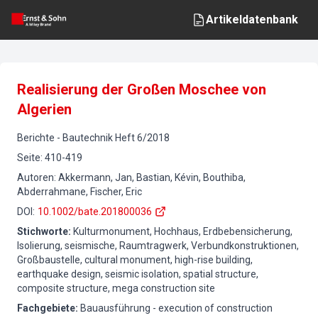
Artikeldatenbank
Realisierung der Großen Moschee von
Algerien
Berichte
-
Bautechnik
Heft
6
/
2018
Seite
:
410-419
Autoren
:
Akkermann, Jan, Bastian, Kévin, Bouthiba,
Abderrahmane, Fischer, Eric
DOI
:
10.1002/bate.201800036
Stichworte
:
Kulturmonument, Hochhaus, Erdbebensicherung,
Isolierung, seismische, Raumtragwerk, Verbundkonstruktionen,
Großbaustelle, cultural monument, high-rise building,
earthquake design, seismic isolation, spatial structure,
composite structure, mega construction site
Fachgebiete
:
Bauausführung - execution of construction