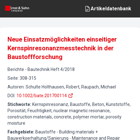
Artikeldatenbank
Neue Einsatzmöglichkeiten einseitiger
Kernspinresonanzmesstechnik in der
Baustoffforschung
Berichte
-
Bautechnik
Heft
4
/
2018
Seite
:
308-315
Autoren
:
Schulte Holthausen, Robert, Raupach, Michael
DOI
:
10.1002/bate.201700114
Stichworte
:
Kernspinresonanz, Baustoffe, Beton, Kunststoffe,
Porosität, Feuchtigkeit, nuclear magnetic resonance,
construction materials, concrete, polymer mortar, porosity
moisture
Fachgebiete
:
Baustoffe - Building materials +
Bauwerkserhaltung/Sanierung - Maintenance and Repair