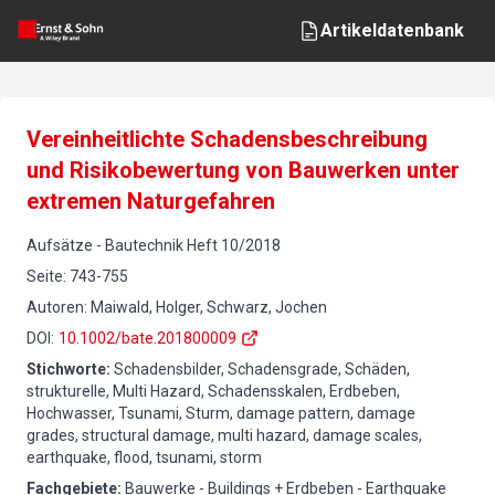
Artikeldatenbank
Vereinheitlichte Schadensbeschreibung
und Risikobewertung von Bauwerken unter
extremen Naturgefahren
Aufsätze
-
Bautechnik
Heft
10
/
2018
Seite
:
743-755
Autoren
:
Maiwald, Holger, Schwarz, Jochen
DOI
:
10.1002/bate.201800009
Stichworte
:
Schadensbilder, Schadensgrade, Schäden,
strukturelle, Multi Hazard, Schadensskalen, Erdbeben,
Hochwasser, Tsunami, Sturm, damage pattern, damage
grades, structural damage, multi hazard, damage scales,
earthquake, flood, tsunami, storm
Fachgebiete
:
Bauwerke - Buildings + Erdbeben - Earthquake