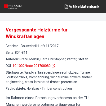
Artikeldatenbank
Vorgespannte Holztürme für
Windkraftanlagen
Berichte
-
Bautechnik
Heft
11
/
2017
Seite
:
804-811
Autoren
:
Gräfe, Martin, Bert, Christopher, Winter, Stefan
DOI
:
10.1002/bate.201700080
Stichworte
:
Windkraftanlagen, Ingenieurholzbau, Türme,
Brettsperrholz, Vorspannung, wind turbine, towers, timber
engineering, cross-laminated timber, pretension
Fachgebiete
:
Holzbau - Timber construction
Im Rahmen eines Forschungsvorhabens an der TU
München wurde eine optimierte Bauweise für