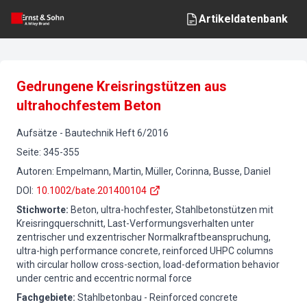
Artikeldatenbank
Gedrungene Kreisringstützen aus
ultrahochfestem Beton
Aufsätze
-
Bautechnik
Heft
6
/
2016
Seite
:
345-355
Autoren
:
Empelmann, Martin, Müller, Corinna, Busse, Daniel
DOI
:
10.1002/bate.201400104
Stichworte
:
Beton, ultra-hochfester, Stahlbetonstützen mit
Kreisringquerschnitt, Last-Verformungsverhalten unter
zentrischer und exzentrischer Normalkraftbeanspruchung,
ultra-high performance concrete, reinforced UHPC columns
with circular hollow cross-section, load-deformation behavior
under centric and eccentric normal force
Fachgebiete
:
Stahlbetonbau - Reinforced concrete