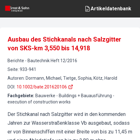
Artikeldatenbank
Ausbau des Stichkanals nach Salzgitter
von SKS-km 3,550 bis 14,918
Berichte
-
Bautechnik
Heft
12
/
2016
Seite
:
933-941
Autoren
:
Dormann, Michael, Tietge, Sophia, Kötz, Harold
DOI
:
10.1002/bate.201620106
Fachgebiete
:
Bauwerke - Buildings + Bauausführung -
execution of construction works
Der Stichkanal nach Salzgitter wird in den kommenden
Jahren zur Wasserstraßenklasse Vb ausgebaut, sodass
er von Binnenschiffen mit einer Breite von bis zu 11,45 m