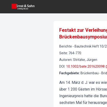
Festakt zur Verleihu
Brückenbausymposi
Berichte
-
Bautechnik
Heft
10
/
2
Seite
:
764-770
Autoren
:
Stritzke, Jürgen
DOI
:
10.1002/bate.201620098
Fachgebiete
:
Brückenbau - Bri
Am 14. März d. J. war es wi
über 1 200 Gästen im Hörsaa
Ingenieurpreis hatte die B
sechsten Mal für herausrag