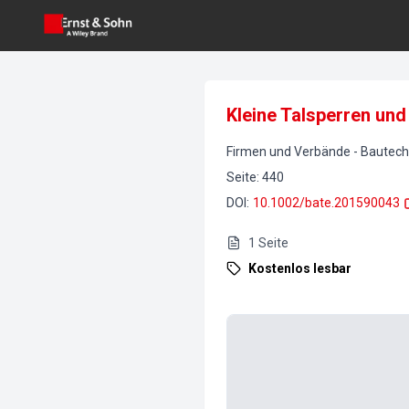
Kleine Talsperren un
Firmen und Verbände
-
Bautech
Seite
:
440
DOI
:
10.1002/bate.201590043
1
Seite
Kostenlos lesbar