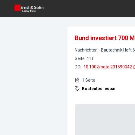
Bund investiert 700 M
Nachrichten
-
Bautechnik
Heft
6
Seite
:
411
DOI
:
10.1002/bate.201590042
1
Seite
Kostenlos lesbar