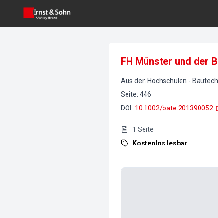
FH Münster und der 
Aus den Hochschulen
-
Bautech
Seite
:
446
DOI
:
10.1002/bate.201390052
1
Seite
Kostenlos lesbar