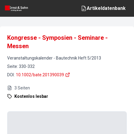
Artikeldatenbank
Kongresse - Symposien - Seminare -
Messen
Veranstaltungskalender
-
Bautechnik
Heft
5
/
2013
Seite
:
330-332
DOI
:
10.1002/bate.201390039
3
Seiten
Kostenlos lesbar