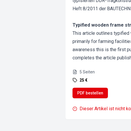
typisierten DDR-Tragkonstru
Heft 8/2011 der BAUTECHNIK 
Typified wooden frame str
This article outlines typifi
primarily for farming faciliti
awareness this is the first p
completes the article publis
5
Seiten
25 €
PDF bestellen
Dieser Artikel ist nicht k