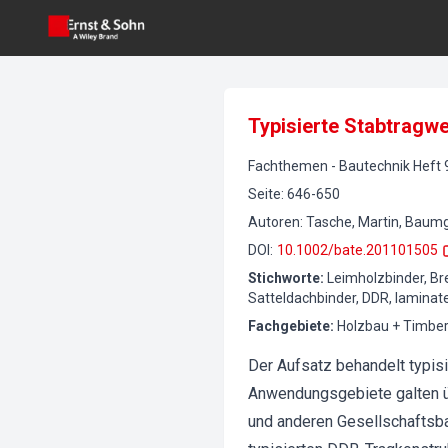
Typisierte Stabtragwe
Fachthemen
-
Bautechnik
Heft
Seite
:
646-650
Autoren
:
Tasche, Martin, Baumga
DOI
:
10.1002/bate.201101505
Stichworte
:
Leimholzbinder, Bre
Satteldachbinder, DDR, laminat
Fachgebiete
:
Holzbau + Timber
Der Aufsatz behandelt typis
Anwendungsgebiete galten üb
und anderen Gesellschaftsba