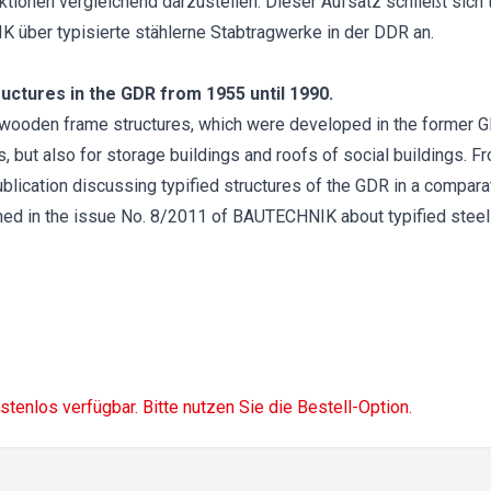
ktionen vergleichend darzustellen. Dieser Aufsatz schließt sic
über typisierte stählerne Stabtragwerke in der DDR an.
uctures in the GDR from 1955 until 1990.
ed wooden frame structures, which were developed in the former 
es, but also for storage buildings and roofs of social buildings. Fr
ublication discussing typified structures of the GDR in a comparat
hed in the issue No. 8/2011 of BAUTECHNIK about typified steel 
ostenlos verfügbar. Bitte nutzen Sie die Bestell-Option.