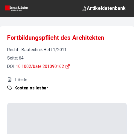
Artikeldatenbank
Fortbildungspflicht des Architekten
Recht
-
Bautechnik
Heft
1
/
2011
Seite
:
64
DOI
:
10.1002/bate.201090162
1
Seite
Kostenlos lesbar