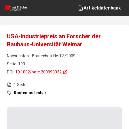
Artikeldatenbank
USA-Industriepreis an Forscher der
Bauhaus-Universität Weimar
Nachrichten
-
Bautechnik
Heft
3
/
2009
Seite
:
193
DOI
:
10.1002/bate.200990032
1
Seite
Kostenlos lesbar